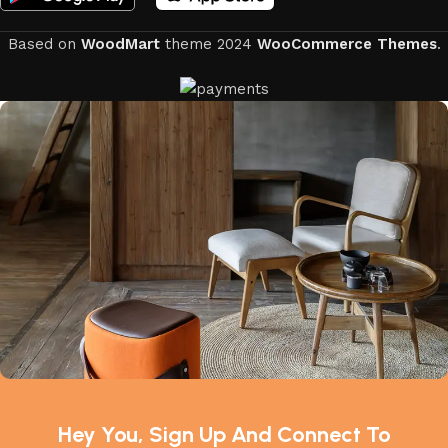
Based on
WoodMart
theme
2024
WooCommerce Themes
.
Hey You, Sign Up And Connect To