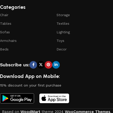
Categories
Chair
Storage
Tables
Textiles
Sofas
Lighting
Armchairs
Toys
Beds
Decor
Subscribe us:
Download App on Mobile:
15% discount on your first purchase
Based on
WoodMart
theme
2024
WooCommerce Themes
.