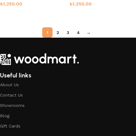
₺
1,250.00
₺
1,250.00
Sepete Ekle
Sepete Ekle
1
2
3
4
→
Useful links
About Us
Contact Us
Showrooms
Blog
Gift Cards