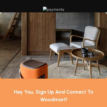
Hey You, Sign Up And Connect To
Woodmart!