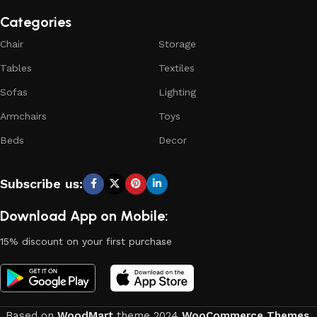
Categories
Chair
Storage
Tables
Textiles
Sofas
Lighting
Armchairs
Toys
Beds
Decor
Subscribe us:
Download App on Mobile:
15% discount on your first purchase
Based on
WoodMart
theme
2024
WooCommerce Themes
.