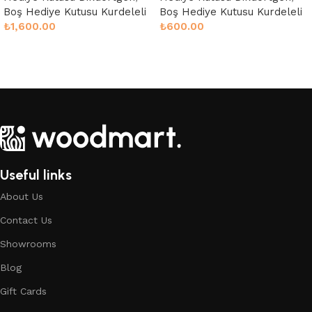
Boş Hediye Kutusu Kurdeleli
Boş Hediye Kutusu Kurdeleli
₺
1,600.00
₺
600.00
Seçenekler
Sepete Ekle
Useful links
About Us
Contact Us
Showrooms
Blog
Gift Cards