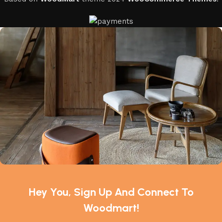
Hey You, Sign Up And Connect To
Woodmart!