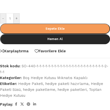
-
+
Sepete Ekle
Hemen Al
Karşılaştırma
Favorilere Ekle
Stok kodu:
SO-440-1-1-1-1-1-1-1-1-1-1-1-1-1-1-1-1-1-1-1-1-1-1-1-2-
1-1
Kategoriler:
Boş Hediye Kutusu Mıknatıs Kapaklı
Etiketler:
Hediye Paketi
,
hediye paketi hazırlama
,
Hediye
Paketi Süsü
,
hediye paketleme
,
hediye paketleri
,
Toptan
Hediye Kutusu
Paylaş: