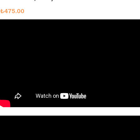
₺
475.00