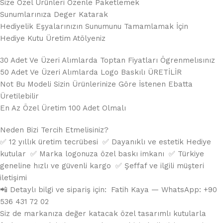
Size Özel Ürünleri Özenle Paketlemek
Sunumlarınıza Deger Katarak
Hediyelik Eşyalarınızın Sunumunu Tamamlamak İçin
Hediye Kutu Üretim Atölyeniz
30 Adet Ve Üzeri Alımlarda Toptan Fiyatları Ögrenmelısınız
50 Adet Ve Üzeri Alımlarda Logo Baskılı ÜRETİLİR
Not Bu Modeli Sizin Ürünlerinize Göre İstenen Ebatta
Üretilebilir
En Az Özel Üretim 100 Adet Olmalı
Neden Bizi Tercih Etmelisiniz?
✅ 12 yıllık üretim tecrübesi ✅ Dayanıklı ve estetik Hediye
kutular ✅ Marka logonuza özel baskı imkanı ✅ Türkiye
geneline hızlı ve güvenli kargo ✅ Şeffaf ve ilgili müşteri
iletişimi
📲 Detaylı bilgi ve sipariş için: Fatih Kaya — WhatsApp: +90
536 431 72 02
Siz de markanıza değer katacak özel tasarımlı kutularla