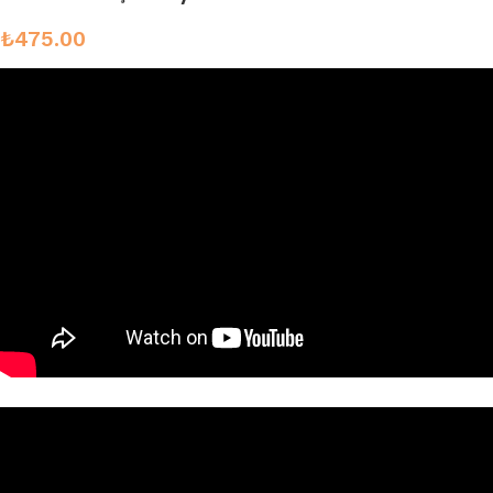
₺
475.00