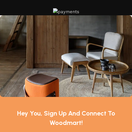
Hey You, Sign Up And Connect To
Woodmart!