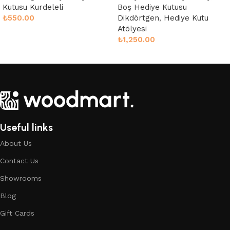
Kutusu Kurdeleli
Boş Hediye Kutusu
₺
550.00
Dikdörtgen
,
Hediye Kutu
Atölyesi
Sepete Ekle
₺
1,250.00
Sepete Ekle
Useful links
About Us
Contact Us
Showrooms
Blog
Gift Cards