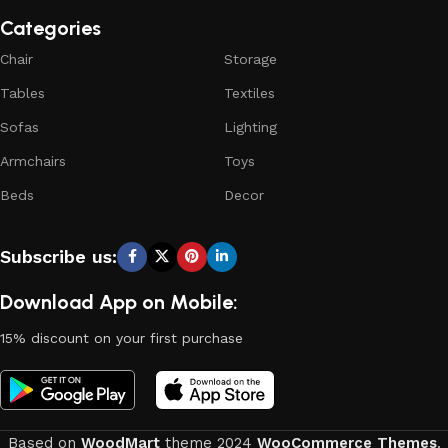
Categories
Chair
Storage
Tables
Textiles
Sofas
Lighting
Armchairs
Toys
Beds
Decor
Subscribe us:
Download App on Mobile:
15% discount on your first purchase
Based on
WoodMart
theme
2024
WooCommerce Themes
.