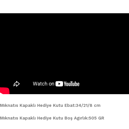
Mıknatıs Kapaklı Hediye Kutu Ebat:34/21/8 cm
Mıknatıs Kapaklı Hediye Kutu Boş Agırlık:505 GR