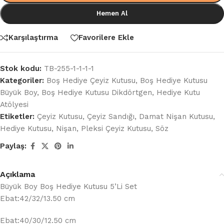
Hemen Al
Karşılaştırma
Favorilere Ekle
Stok kodu:
TB-255-1-1-1-1
Kategoriler:
Boş Hediye Çeyiz Kutusu
,
Boş Hediye Kutusu
Büyük Boy
,
Boş Hediye Kutusu Dikdörtgen
,
Hediye Kutu
Atölyesi
Etiketler:
Çeyiz Kutusu
,
Çeyiz Sandığı
,
Damat Nişan Kutusu
,
Hediye Kutusu
,
Nişan
,
Pleksi Çeyiz Kutusu
,
Söz
Paylaş:
Açıklama
Büyük Boy Boş Hediye Kutusu 5’Li Set
Ebat:42/32/13.50 cm
Ebat:40/30/12.50 cm