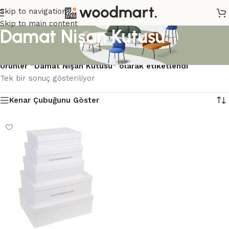
Skip to navigation
Skip to main content
Damat Nişan Kutusu
Ana Sayfa
/
Ürünler “Damat Nişan Kutusu” olarak etiketlendi
Tek bir sonuç gösteriliyor
Kenar Çubuğunu Göster