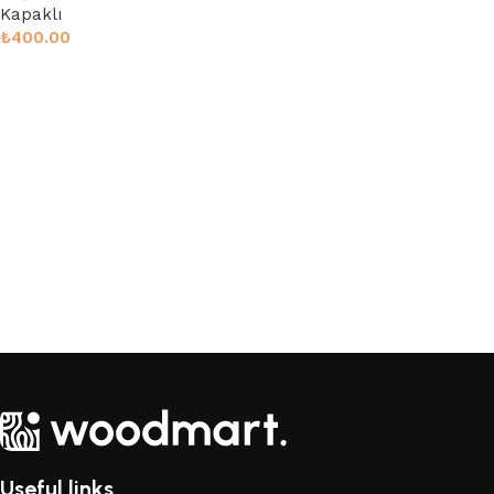
Kapaklı
₺
400.00
Sepete Ekle
Useful links