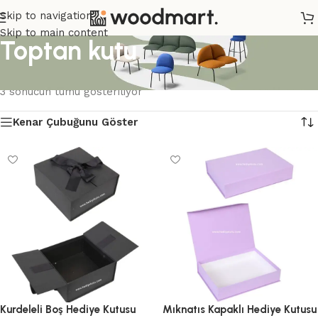
Skip to navigation
Skip to main content
Toptan kutu
Ana Sayfa
/
Ürünler “Toptan kutu” olarak etiketlendi
3 sonucun tümü gösteriliyor
Kenar Çubuğunu Göster
Kurdeleli Boş Hediye Kutusu
Mıknatıs Kapaklı Hediye Kutusu