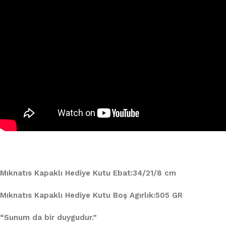
Mıknatıs Kapaklı Hediye Kutu Ebat:34/21/8 cm
Mıknatıs Kapaklı Hediye Kutu Boş Agırlık:505 GR
“Sunum da bir duygudur.”