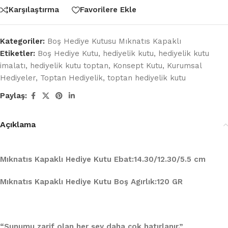
Karşılaştırma
Favorilere Ekle
Kategoriler:
Boş Hediye Kutusu Mıknatıs Kapaklı
Etiketler:
Boş Hediye Kutu
,
hediyelik kutu
,
hediyelik kutu
imalatı
,
hediyelik kutu toptan
,
Konsept Kutu
,
Kurumsal
Hediyeler
,
Toptan Hediyelik
,
toptan hediyelik kutu
Paylaş:
Açıklama
Mıknatıs Kapaklı Hediye Kutu Ebat:14.30/12.30/5.5 cm
Mıknatıs Kapaklı Hediye Kutu Boş Agırlık:120 GR
“Sunumu zarif olan her şey daha çok hatırlanır.”