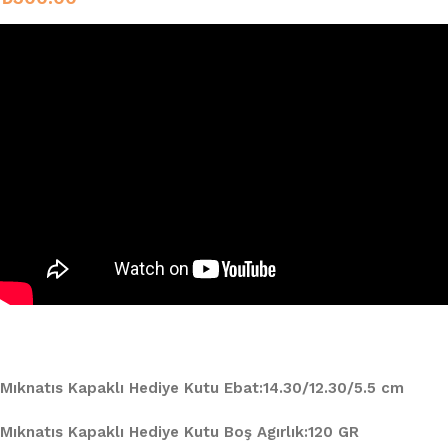
Mıknatıs Kapaklı Hediye Kutu Ebat:14.30/12.30/5.5 cm
Mıknatıs Kapaklı Hediye Kutu Boş Agırlık:120 GR