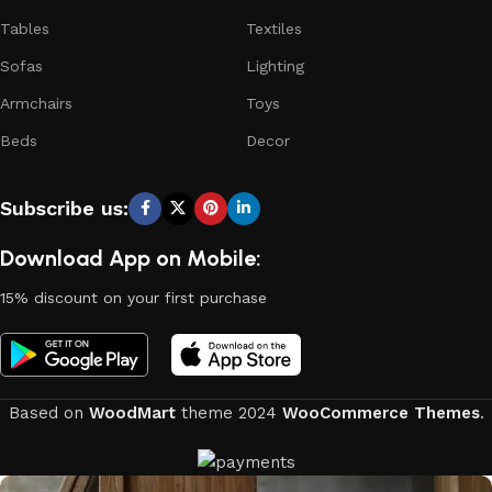
Tables
Textiles
Sofas
Lighting
Armchairs
Toys
Beds
Decor
Subscribe us:
Download App on Mobile:
15% discount on your first purchase
Based on
WoodMart
theme
2024
WooCommerce Themes
.