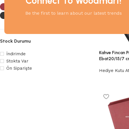
Connect To Woodmart!
Bordo
2
Be the first to learn about our latest trends
Siyah
4
Stock Durumu
Kahve Fincan 
İndirimde
Ebat20/15/7 
Stokta Var
Ön Siparişte
Hediye Kutu At