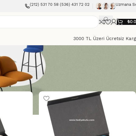
(212) 531 70 58 (536) 431 72 02
Uzmana S
₺
0.
3000 TL Üzeri Ücretsiz Kar
Göster
9
12
18
24