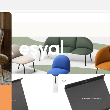
ik eşyal
nler “VIP hediyelik eşyal” olarak etiketlendi