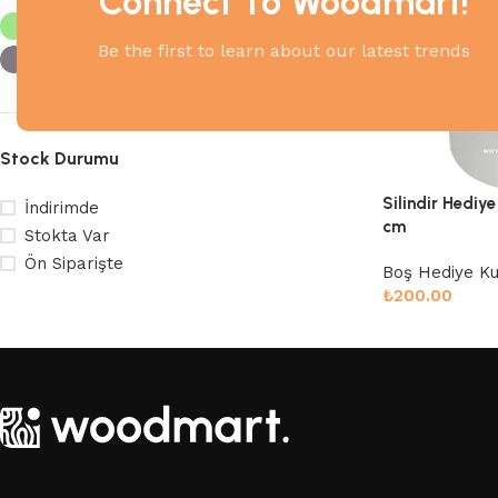
Connect To Woodmart!
Açık Yeşil
1
Be the first to learn about our latest trends
Gri
1
Stock Durumu
Silindir Hediy
İndirimde
cm
Stokta Var
Ön Siparişte
Boş Hediye Kut
₺
200.00