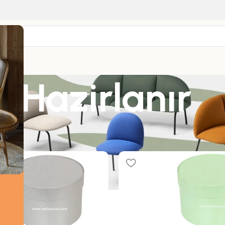
u Hazirlanır
nler “Silindir Kutu Hazirlanır” olarak etiketlendi