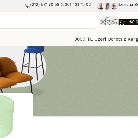
(212) 531 70 58 (536) 431 72 02
Uzmana S
₺
0.
3000 TL Üzeri Ücretsiz Kar
Göster
9
12
18
24