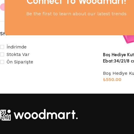
Connect To Woodmart!
Pembe
1
Be the first to learn about our latest trends
Stock Durumu
İndirimde
Stokta Var
Boş Hediye Kut
Ebat:34/21/8 
Ön Siparişte
Boş Hediye Ku
₺
550.00