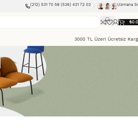
(212) 531 70 58 (536) 431 72 02
Uzmana S
₺
0.
3000 TL Üzeri Ücretsiz Kar
i
Göster
9
12
18
24