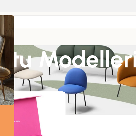
tu Modeller
nler “Mukavva Kutu Modelleri” olarak etiketlendi