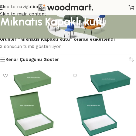
Skip to navigation
Skip to main content
Mıknatıs Kapaklı kutu
Ana Sayfa
/
Ürünler “Mıknatıs Kapaklı kutu” olarak etiketlendi
3 sonucun tümü gösteriliyor
Kenar Çubuğunu Göster