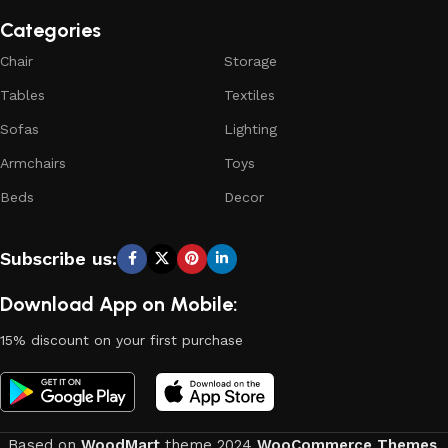
Categories
Chair
Storage
Tables
Textiles
Sofas
Lighting
Armchairs
Toys
Beds
Decor
Subscribe us:
Download App on Mobile:
15% discount on your first purchase
Based on
WoodMart
theme
2024
WooCommerce Themes
.