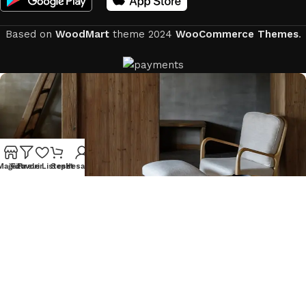
Based on
WoodMart
theme
2024
WooCommerce Themes
.
Mağaza
Filtreler
Favori Listesi
Sepet
Hesabım
Hey You, Sign Up And Connect To