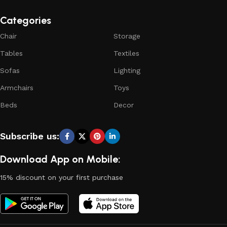
Categories
Chair
Storage
Tables
Textiles
Sofas
Lighting
Armchairs
Toys
Beds
Decor
Subscribe us:
Download App on Mobile:
15% discount on your first purchase