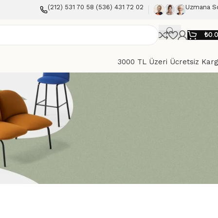
(212) 531 70 58 (536) 431 72 02
Uzmana S
₺
0.
3000 TL Üzeri Ücretsiz Kar
Göster
9
12
18
24