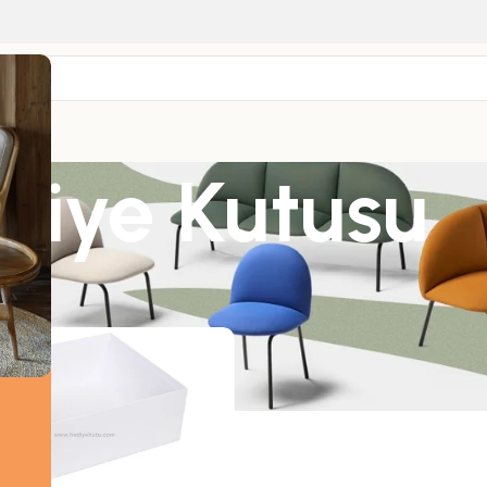
diye Kutusu
nler “Konsept Hediye Kutusu” olarak etiketlendi