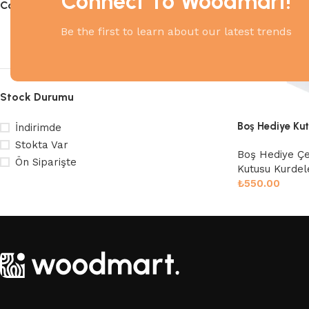
Connect To Woodmart!
Color
Be the first to learn about our latest trends
Beyaz
1
Stock Durumu
Boş Hediye Ku
İndirimde
Stokta Var
Boş Hediye Çe
Ön Siparişte
Kutusu Kurdele
₺
550.00