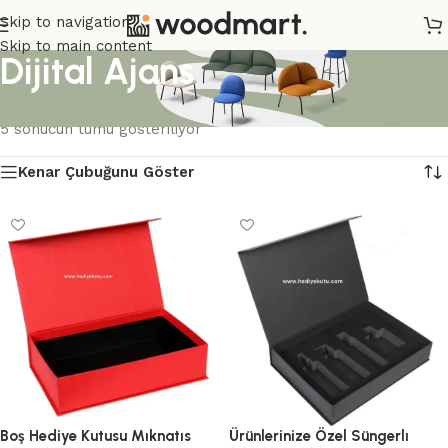
Skip to navigation
Skip to main content
Dijital Ajans
Ana Sayfa
/
Ürünler “Dijital Ajans” olarak etiketlendi
5 sonucun tümü gösteriliyor
Kenar Çubuğunu Göster
Boş Hediye Kutusu Mıknatıs
Ürünlerinize Özel Süngerlı