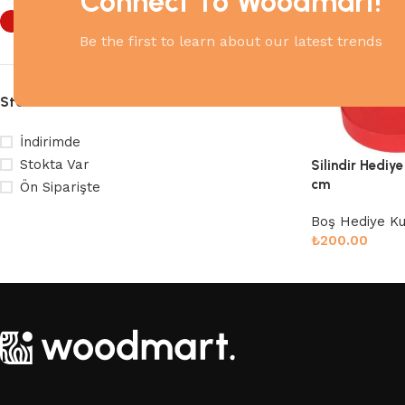
Connect To Woodmart!
Kırmızı
1
Be the first to learn about our latest trends
Stock Durumu
İndirimde
Stokta Var
Silindir Hediy
cm
Ön Siparişte
Boş Hediye Kut
₺
200.00