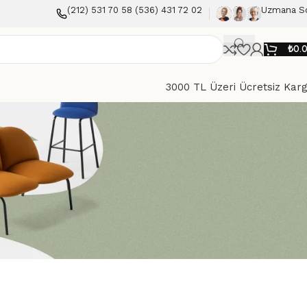
(212) 531 70 58 (536) 431 72 02
Uzmana S
₺
0.
3000 TL Üzeri Ücretsiz Kar
Göster
9
12
18
24