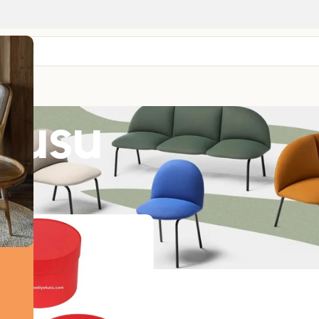
tusu
nler “Çikolata Kutusu” olarak etiketlendi