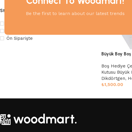
Connect To Woodmart!
Stock Durumu
Be the first to learn about our latest trends
İndirimde
Stokta Var
Ön Siparişte
Büyük Boy Boş 
Boş Hediye Çe
Kutusu Büyük 
Dikdörtgen
,
H
₺
1,500.00