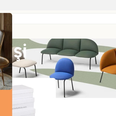
rişi
nler “çeyiz alışverişi” olarak etiketlendi