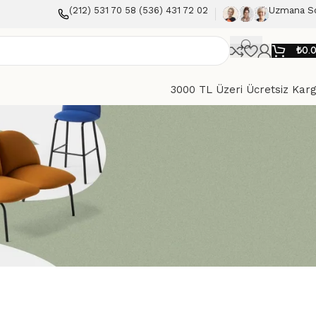
(212) 531 70 58 (536) 431 72 02
Uzmana S
₺
0.
3000 TL Üzeri Ücretsiz Kar
Göster
9
12
18
24