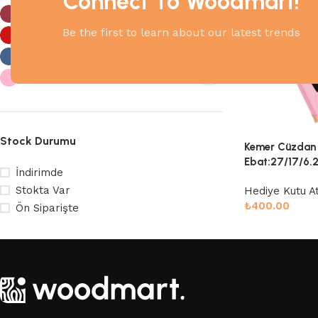
Connect To Woodmart!
Bordo
1
Be the first to learn about our latest trends
Kırmızı
1
Lacivert
1
Pembe
1
Stock Durumu
Kemer Cüzdan 
Ebat:27/17/6.
İndirimde
Stokta Var
Hediye Kutu At
₺
400.00
Ön Siparişte