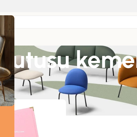
 kutusu keme
ünler “boş hediye kutusu kemer cüzdan” olarak etiketlendi
2
18
24