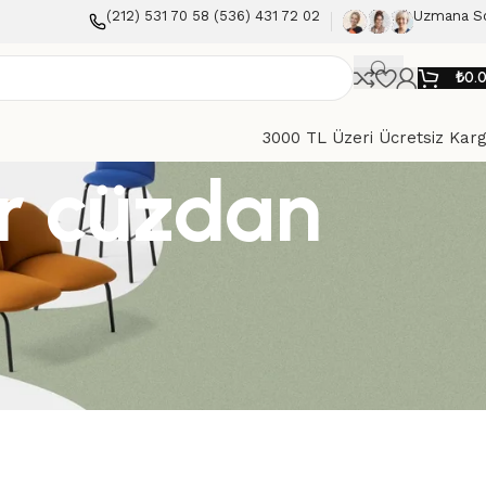
(212) 531 70 58 (536) 431 72 02
Uzmana S
₺
0.
3000 TL Üzeri Ücretsiz Kar
r cüzdan