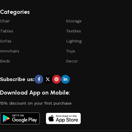
Categories
Chair
Storage
Tables
Textiles
Sofas
Lighting
Armchairs
Toys
Beds
Decor
Subscribe us:
Download App on Mobile:
15% discount on your first purchase