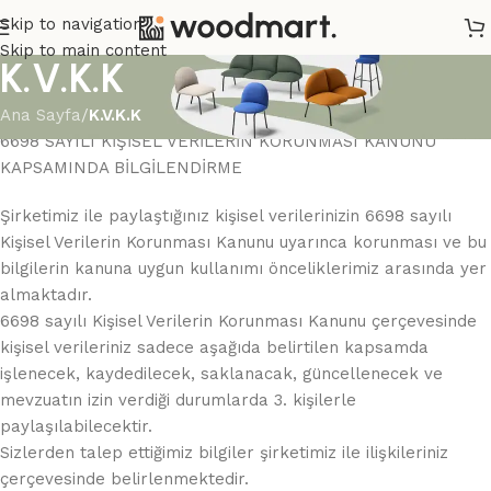
Skip to navigation
Skip to main content
K.V.K.K
Ana Sayfa
/
K.V.K.K
6698 SAYILI KİŞİSEL VERİLERİN KORUNMASI KANUNU
KAPSAMINDA BİLGİLENDİRME
Şirketimiz ile paylaştığınız kişisel verilerinizin 6698 sayılı
Kişisel Verilerin Korunması Kanunu uyarınca korunması ve bu
bilgilerin kanuna uygun kullanımı önceliklerimiz arasında yer
almaktadır.
6698 sayılı Kişisel Verilerin Korunması Kanunu çerçevesinde
kişisel verileriniz sadece aşağıda belirtilen kapsamda
işlenecek, kaydedilecek, saklanacak, güncellenecek ve
mevzuatın izin verdiği durumlarda 3. kişilerle
paylaşılabilecektir.
Sizlerden talep ettiğimiz bilgiler şirketimiz ile ilişkileriniz
çerçevesinde belirlenmektedir.